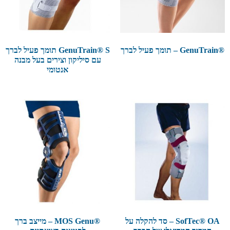
®GenuTrain – תומך פעיל לברך
GenuTrain® S תומך פעיל לברך
עם סיליקון וצירים בעל מבנה
אנטומי
SofTec® OA – סד להקלה על
®MOS Genu – מייצב ברך