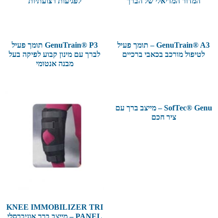
המדור המדיאלי של הברך
לפגיעות רצועתיות
GenuTrain® A3 – תומך פעיל
GenuTrain® P3 תומך פעיל
לטיפול מורכב בכאבי ברכיים
לברך עם מינון קבוע לפיקה בעל
מבנה אנטומי
SofTec® Genu – מייצב ברך עם
ציר חכם
KNEE IMMOBILIZER TRI
PANEL – מייצב ברך אוניברסלי