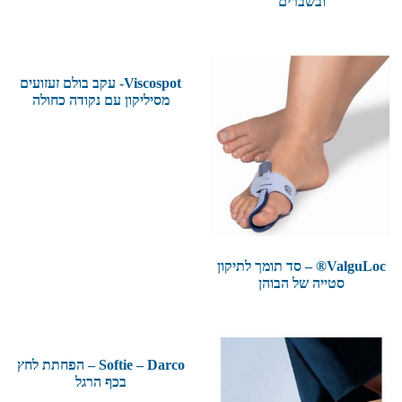
ובשברים
Viscospot- עקב בולם זעזועים
מסיליקון עם נקודה כחולה
ValguLoc® – סד תומך לתיקון
סטייה של הבוהן
Softie – Darco – הפחתת לחץ
בכף הרגל