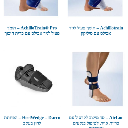
Achillotrain – תומך פעיל לגיד
AchilloTrain® Pro – תומך
אכילס עם סיליקון
פעיל לגיד אכילס עם כרית חיכוך
AirLoc – סד מייצב לקרסול עם
HeelWedge – Darco – הפחתת
כריות אויר, לטיפול בנקעים
לחץ בעקב