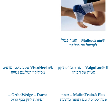
®MalleoTrain – תומך פעיל
לקרסול עם סיליקון
ValguLoc® II – סד תומך לתיקון
ViscoHeel n/k-עקב בולם זעזועים
סטיה של הבוהן
מסיליקון רגיל/עם נטייה
MalleoTrain® Plus – תומך
OrthoWedge – Darco –
פעיל לקרסול עם רצועה מייצבת
הפחתת לחץ בכף הרגל