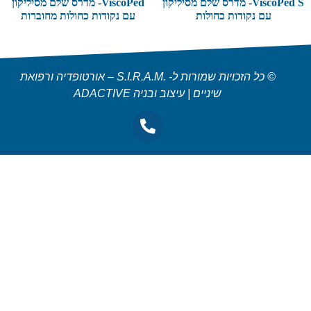
ViscoPed S- מדרס שלם מסיליקון
ViscoPed- מדרס שלם מסיליקון
עם נקודות כחולות
עם נקודות כחולות מחוברות
© כל הזכויות שמורות ל- .S.I.R.A.M – אורטופדיה ורפואת
שיניים | עיצוב ובניה ADACTIVE