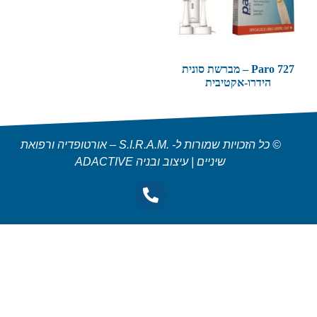
Paro 727 – מברשת סונית
הידרו-אקטיבית
© כל הזכויות שמורות ל- .S.I.R.A.M – אורטופדיה ורפואת
שיניים | עיצוב ובניה ADACTIVE