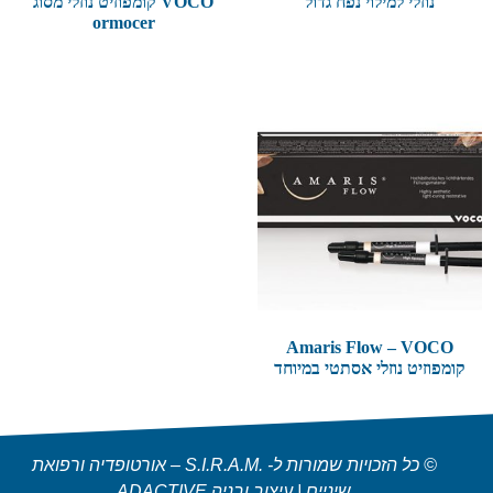
נוזלי למילוי נפח גדול
VOCO קומפוזיט נוזלי מסוג
ormocer
Amaris Flow – VOCO
קומפוזיט נוזלי אסתטי במיוחד
© כל הזכויות שמורות ל- .S.I.R.A.M – אורטופדיה ורפואת
שיניים | עיצוב ובניה ADACTIVE