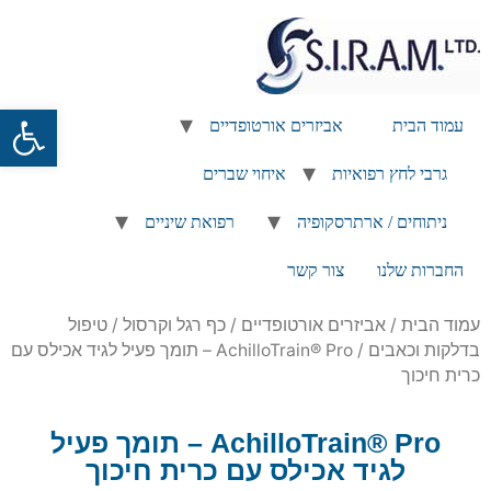
פתח
עמוד הבית
אביזרים אורטופדיים
גרבי לחץ רפואיות
איחוי שברים
ניתוחים / ארתרסקופיה
רפואת שיניים
החברות שלנו
צור קשר
עמוד הבית
/
אביזרים אורטופדיים
/
כף רגל וקרסול
/
טיפול
בדלקות וכאבים
/ AchilloTrain® Pro – תומך פעיל לגיד אכילס עם
כרית חיכוך
AchilloTrain® Pro – תומך פעיל
לגיד אכילס עם כרית חיכוך