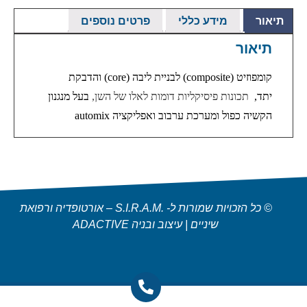
תיאור
מידע כללי
פרטים נוספים
תיאור
קומפוזיט
(composite)
לבניית ליבה
(core)
והדבקת
יתד,
תכונות פיסיקליות דומות לאלו של השן,
בעל מנגנון
הקשיה כפול ומערכת ערבוב ואפליקציה
automix
© כל הזכויות שמורות ל- .S.I.R.A.M – אורטופדיה ורפואת
שיניים | עיצוב ובניה ADACTIVE